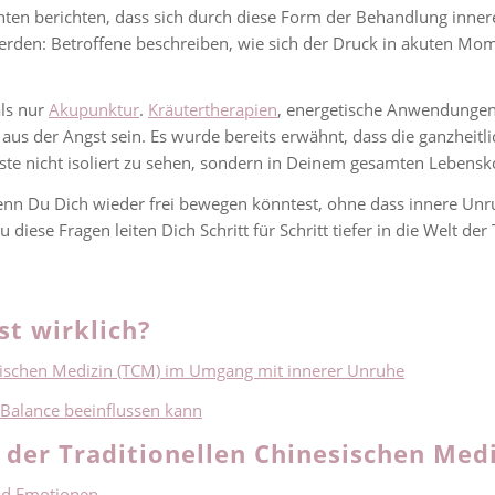
ten berichten, dass sich durch diese Form der Behandlung inner
rden: Betroffene beschreiben, wie sich der Druck in akuten Mom
als nur
Akupunktur
.
Kräutertherapien
, energetische Anwendungen
us der Angst sein. Es wurde bereits erwähnt, dass die ganzheitl
ste nicht isoliert zu sehen, sondern in Deinem gesamten Lebensk
 wenn Du Dich wieder frei bewegen könntest, ohne dass innere U
iese Fragen leiten Dich Schritt für Schritt tiefer in die Welt de
t wirklich?
esischen Medizin (TCM) im Umgang mit innerer Unruhe
 Balance beeinflussen kann
 der Traditionellen Chinesischen Med
nd Emotionen