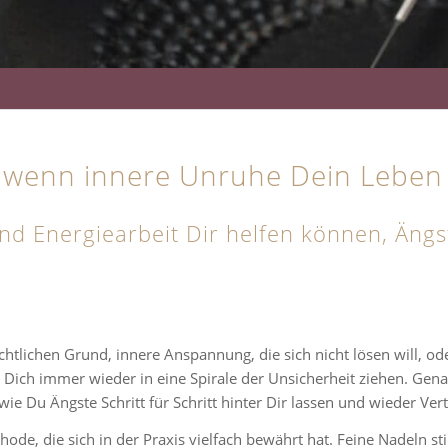
, wenn innere Unruhe Dein Leben
d Energiearbeit Dir helfen können, Ängste
chtlichen Grund, innere Anspannung, die sich nicht lösen will, od
Dich immer wieder in eine Spirale der Unsicherheit ziehen. Genau
ie Du Ängste Schritt für Schritt hinter Dir lassen und wieder Ver
hode, die sich in der Praxis vielfach bewährt hat. Feine Nadeln