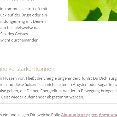
in kommt – sie tritt oft mit
uck auf der Brust oder ein
indungen eng mit Deinen
nn beispielsweise das
Sitz des Geistes
ewicht durcheinander,
uhe verstärken können
n Flüssen vor. Fließt die Energie ungehindert, fühlst Du Dich au
– und diese äußern sich nicht selten in Ängsten oder sogar in he
lse geben, die Deinen Energiefluss wieder in Bewegung bringen kö
 Geist wieder aufeinander abgestimmt werden.
is ein und zeigen Dir, welche Rolle
Akupunktur gegen Angst un