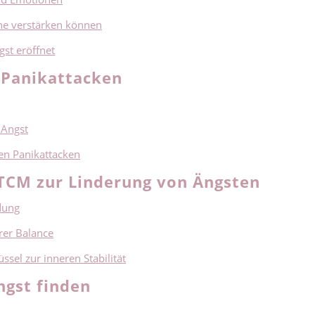
he verstärken können
st eröffnet
 Panikattacken
 Angst
en Panikattacken
TCM zur Linderung von Ängsten
dung
rer Balance
sel zur inneren Stabilität
gst finden